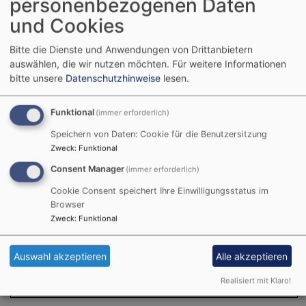
personenbezogenen Daten
und Cookies
Startseite
Elternbeirat
Bitte die Dienste und Anwendungen von Drittanbietern
auswählen, die wir nutzen möchten.
Für weitere Informationen
Elternbeirat
bitte unsere
Datenschutzhinweise
lesen.
Funktional
(immer erforderlich)
Unser Elternbeirat
Speichern von Daten: Cookie für die Benutzersitzung
Zweck
:
Funktional
Consent Manager
(immer erforderlich)
Jessica Bauer
Cookie Consent speichert Ihre Einwilligungsstatus im
Klara Fäth
Browser
Lisa Meister
Zweck
:
Funktional
2025 / 2026
Ariane Rath
Annika Schleusener
Auswahl akzeptieren
Alle akzeptieren
Julika Scholz
Realisiert mit Klaro!