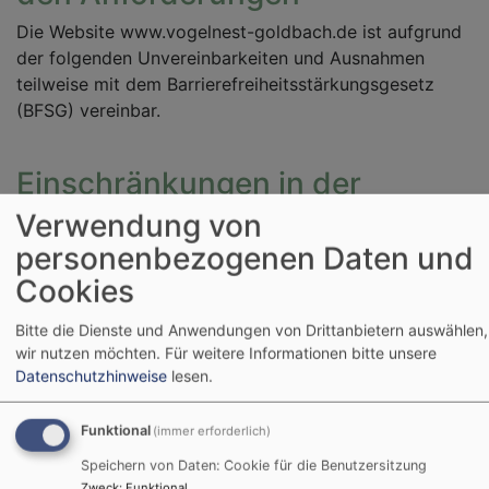
Die Website www.vogelnest-goldbach.de ist aufgrund
der folgenden Unvereinbarkeiten und Ausnahmen
teilweise mit dem Barrierefreiheitsstärkungsgesetz
(BFSG) vereinbar.
Einschränkungen in der
Barrierefreiheit beim Theme
VK
Verwendung von
Philippus next
personenbezogenen Daten und
Cookies
Hier den Text für vk_blockly einfügen.
Bitte die Dienste und Anwendungen von Drittanbietern auswählen,
Nicht barrierefreie Inhalte
wir nutzen möchten.
Für weitere Informationen bitte unsere
Datenschutzhinweise
lesen.
Die nachstehend aufgeführten Inhalte sind aus den
folgenden Gründen nicht barrierefrei:
Funktional
(immer erforderlich)
Speichern von Daten: Cookie für die Benutzersitzung
Zweck
:
Funktional